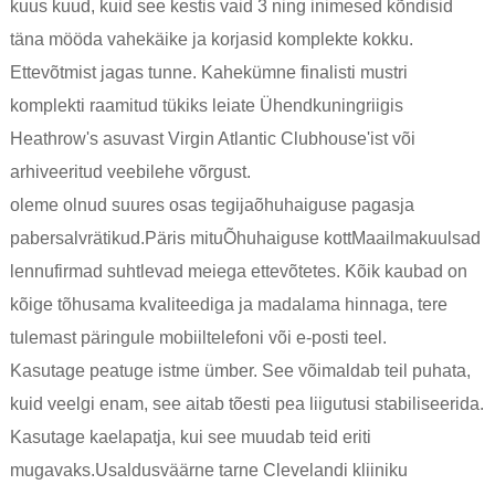
kuus kuud, kuid see kestis vaid 3 ning inimesed kõndisid
täna mööda vahekäike ja korjasid komplekte kokku.
Ettevõtmist jagas tunne. Kahekümne finalisti mustri
komplekti raamitud tükiks leiate Ühendkuningriigis
Heathrow's asuvast Virgin Atlantic Clubhouse'ist või
arhiveeritud veebilehe võrgust.
oleme olnud suures osas tegija
õhuhaiguse pagas
ja
pabersalvrätikud.Päris mitu
Õhuhaiguse kott
Maailmakuulsad
lennufirmad suhtlevad meiega ettevõtetes. Kõik kaubad on
kõige tõhusama kvaliteediga ja madalama hinnaga, tere
tulemast päringule mobiiltelefoni või e-posti teel.
Kasutage peatuge istme ümber. See võimaldab teil puhata,
kuid veelgi enam, see aitab tõesti pea liigutusi stabiliseerida.
Kasutage kaelapatja, kui see muudab teid eriti
mugavaks.Usaldusväärne tarne Clevelandi kliiniku