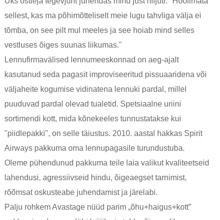
Üks ostleja tegevjuht juhendas mind just hiljuti: "Hoolimata
sellest, kas ma põhimõtteliselt meie lugu tahvliga välja ei
tõmba, on see pilt mul meeles ja see hoiab mind selles
vestluses õiges suunas liikumas."
Lennufirmavälised lennumeeskonnad on aeg-ajalt
kasutanud seda pagasit improviseeritud pissuaaridena või
väljaheite kogumise vidinatena lennuki pardal, millel
puuduvad pardal olevad tualetid. Spetsiaalne uriini
sortimendi kott, mida kõnekeeles tunnustatakse kui
"piidlepakki", on selle täiustus. 2010. aastal hakkas Spirit
Airways pakkuma oma lennupagasile turundustuba.
Oleme pühendunud pakkuma teile laia valikut kvaliteetseid
lahendusi, agressiivseid hindu, õigeaegset tarnimist,
rõõmsat oskusteabe juhendamist ja järelabi.
Palju rohkem Avastage nüüd parim „õhu+haigus+kott”