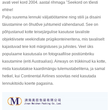
avati veel kord 2004. aastal rihmaga "Seekord on tõesti
ehtne!
Palju suurema lennuki väljatöötamine ning stiili ja disaini
täiustamine on õhutõve juhtumeid vähendanud. See on
põhjustanud kotte teisejärgulise kasutuse tavaliste
objektiivsete veekindlate prügikonteineritena, mis tavaliselt
kajastuvad teie koti märgistuses ja juhistes. Veel üks
populaarne kasutusala on fotograafilise postiümbriku
kasutamine (eriti Austraalias). Airways on trükkinud ka kotte,
mida kasutatakse kaardimängu tulemustabelitena, ja samal
hetkel, kui Continental Airlines soovitas neid kasutada
lennukitoidu koerte pagasina.