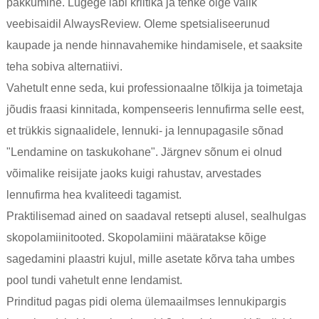
pakkumine. Lugege läbi kriitika ja tehke õige valik
veebisaidil AlwaysReview. Oleme spetsialiseerunud
kaupade ja nende hinnavahemike hindamisele, et saaksite
teha sobiva alternatiivi.
Vahetult enne seda, kui professionaalne tõlkija ja toimetaja
jõudis fraasi kinnitada, kompenseeris lennufirma selle eest,
et trükkis signaalidele, lennuki- ja lennupagasile sõnad
"Lendamine on taskukohane". Järgnev sõnum ei olnud
võimalike reisijate jaoks kuigi rahustav, arvestades
lennufirma hea kvaliteedi tagamist.
Praktilisemad ained on saadaval retsepti alusel, sealhulgas
skopolamiinitooted. Skopolamiini määratakse kõige
sagedamini plaastri kujul, mille asetate kõrva taha umbes
pool tundi vahetult enne lendamist.
Prinditud pagas pidi olema ülemaailmses lennukipargis