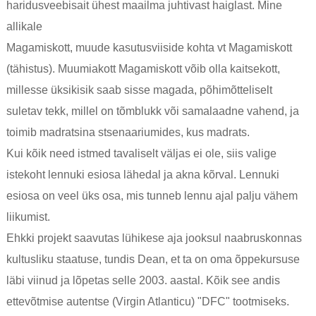
haridusveebisait ühest maailma juhtivast haiglast. Mine
allikale
Magamiskott, muude kasutusviiside kohta vt Magamiskott
(tähistus). Muumiakott Magamiskott võib olla kaitsekott,
millesse üksikisik saab sisse magada, põhimõtteliselt
suletav tekk, millel on tõmblukk või samalaadne vahend, ja
toimib madratsina stsenaariumides, kus madrats.
Kui kõik need istmed tavaliselt väljas ei ole, siis valige
istekoht lennuki esiosa lähedal ja akna kõrval. Lennuki
esiosa on veel üks osa, mis tunneb lennu ajal palju vähem
liikumist.
Ehkki projekt saavutas lühikese aja jooksul naabruskonnas
kultusliku staatuse, tundis Dean, et ta on oma õppekursuse
läbi viinud ja lõpetas selle 2003. aastal. Kõik see andis
ettevõtmise autentse (Virgin Atlanticu) "DFC" tootmiseks.