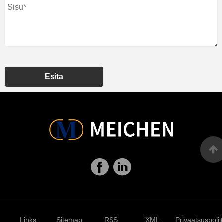
Esita
Links
Sitemap
RSS
XML
Privaatsuspolii