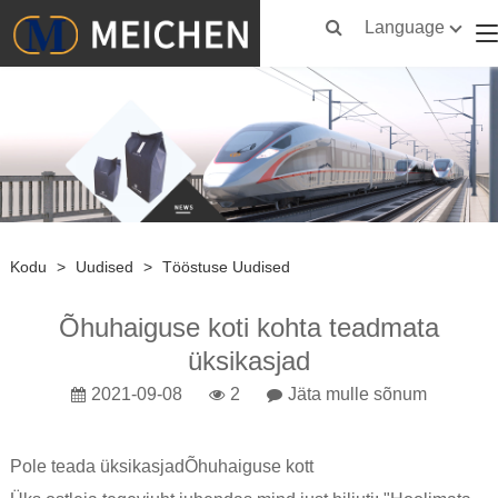
Language
Kodu
>
Uudised
>
Tööstuse Uudised
Õhuhaiguse koti kohta teadmata
üksikasjad
2021-09-08
2
Jäta mulle sõnum
Pole teada üksikasjad
Õhuhaiguse kott